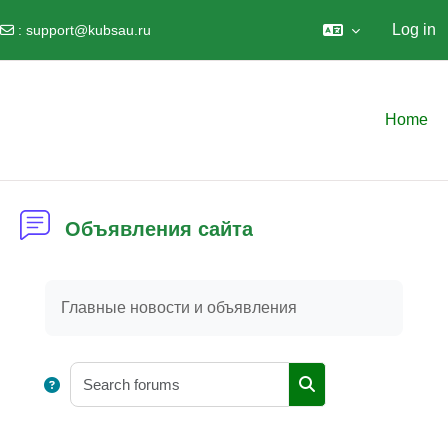
Log in
:
support@kubsau.ru
Skip to main content
Home
Объявления сайта
Completion requirements
Главные новости и объявления
Search forums
Search forums