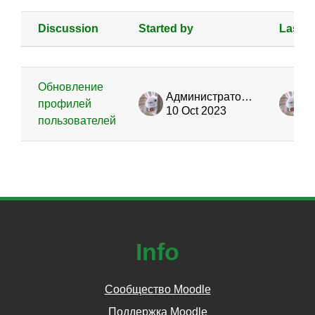
Discussion
Started by
Last p
Status
List of discussions. Showing 1 of 1
Обновление
Администратор сайта
профилей
10 Oct 2023
1
пользователей
Info
Сообщество Moodle
Поддержка Moodle