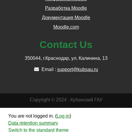
Разработка Moodle
Документация Moodle
Moodle.com
Contact Us
350044, г.Краснодар, ул. Калинина, 13
Email :
support@kubsau.ru
Copyright © 2024 - Кубанский ГАУ
You are not logged in. (
Log in
)
Data retention summary
Switch to the standard theme