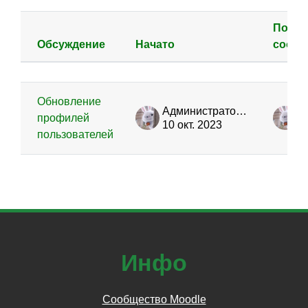
После
Обсуждение
Начато
сообщ
Статус
Список обсуждений. Показано 1 и
Обновление
Администратор сайта
профилей
10 окт. 2023
1
пользователей
Инфо
Сообщество Moodle