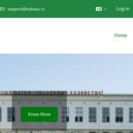
Log in
:
support@kubsau.ru
Skip to main content
Home
Know More